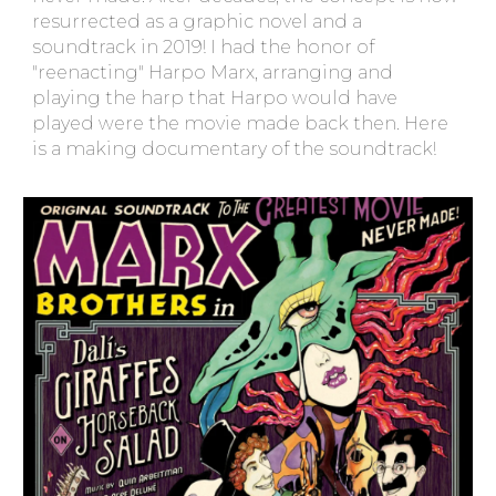
resurrected as a graphic novel and a
soundtrack in 2019! I had the honor of
"reenacting" Harpo Marx, arranging and
playing the harp that Harpo would have
played were the movie made back then. Here
is a making documentary of the soundtrack!